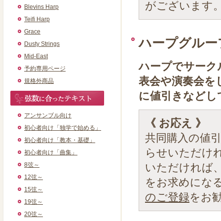
がございます
Blevins Harp
Teifi Harp
Grace
ハープグルー
Dusty Strings
Mid-East
ハープでサーク
予約専用ページ
表会や演奏会を
規格外商品
に値引きなどし
アンサンブル向け
《 お応え 》
初心者向け「独学で始める」
共同購入の値
初心者向け「教本・基礎」
らせいただけ
初心者向け「曲集」
8弦～
いただければ
12弦～
をお求めにな
15弦～
のご登録
をお
19弦～
20弦～