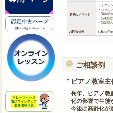
・オフィ
・レッス
・講師派
提携のメリット
・定期的
・安定収
お問合せ先
school@gr
ご相談例
ピアノ教室主催
長年、ピアノ教
化の影響で生徒
今後は高齢化が