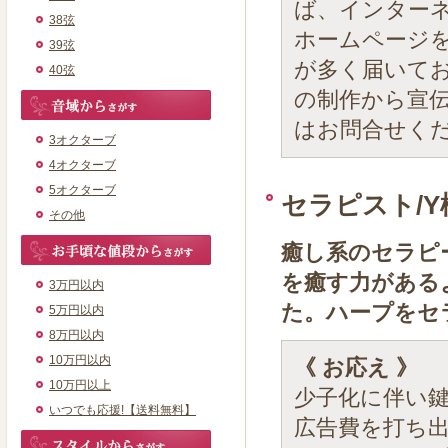
ば、インター
38弦
ホームページ
39弦
が多く届いて
40弦
の制作から宣
はお問合せく
3オクターブ
4オクターブ
5オクターブ
セラピスト/Y
その他
癒し系のセラピ
を癒す力がある
3万円以内
た。ハープをセ
5万円以内
8万円以内
10万円以内
《 お応え 》
10万円以上
少子化に伴い
いつでも応援!【送料無料】
広告費を打ち