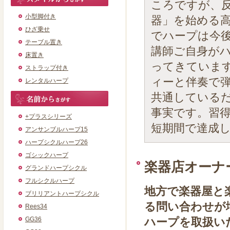
ころですが、
小型脚付き
器」を始める
ひざ乗せ
でハープは今
テーブル置き
講師ご自身が
床置き
ってきていま
ストラップ付き
ィーと伴奏で
レンタルハープ
共通している
事実です。習
+プラスシリーズ
短期間で達成
アンサンブルハープ15
ハープシクルハープ26
ゴシックハープ
楽器店オーナ
グランドハープシクル
フルシクルハープ
地方で楽器屋と
ブリリアントハープシクル
る問い合わせが
Rees34
GG36
ハープを取扱い