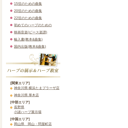
15弦のための曲集
20弦のための曲集
22弦のための曲集
初めてのハープのための
映画音楽(ピース楽譜)
輸入書(教本&曲集)
国内出版(教本&曲集)
[関東エリア]
神奈川県 横浜たまプラーザ店
神奈川県 厚木店
[中部エリア]
長野県
小諸ハープ展示場
[中国エリア]
岡山県 岡山・問屋町店