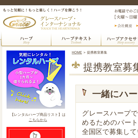
HOME
>
提携教室募集
提携教室募
一緒にハー
グレースハープで
【レンタルハープ商品リスト】は
こちらから
めるためのパー
全国区で募集して