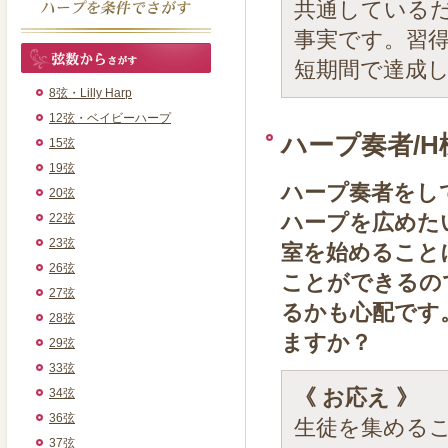
共通している
事実です。習
短期間で達成
8弦・Lilly Harp
12弦・ベイビーハープ
ハープ奏者/H
15弦
19弦
ハープ奏者をし
20弦
ハープを広めた
22弦
23弦
室を始めること
26弦
ことができるの
27弦
るかも心配です
28弦
ますか？
29弦
33弦
《 お応え 》
34弦
36弦
生徒を集める
37弦