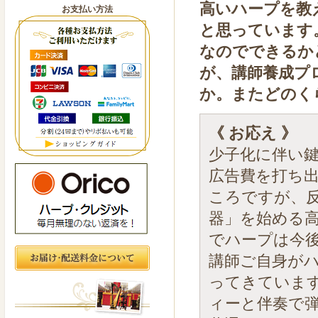
高いハープを教
お支払い方法
と思っています
なのでできるか
が、講師養成プ
か。またどのく
《 お応え 》
少子化に伴い
広告費を打ち
ころですが、
器」を始める
でハープは今
講師ご自身が
ってきていま
ィーと伴奏で