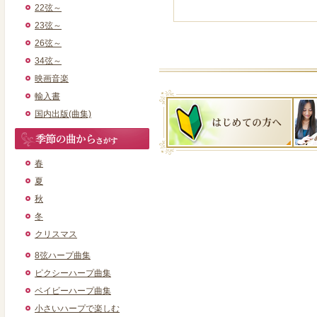
22弦～
23弦～
26弦～
34弦～
映画音楽
輸入書
国内出版(曲集)
春
夏
秋
冬
クリスマス
8弦ハープ曲集
ピクシーハープ曲集
ベイビーハープ曲集
小さいハープで楽しむ