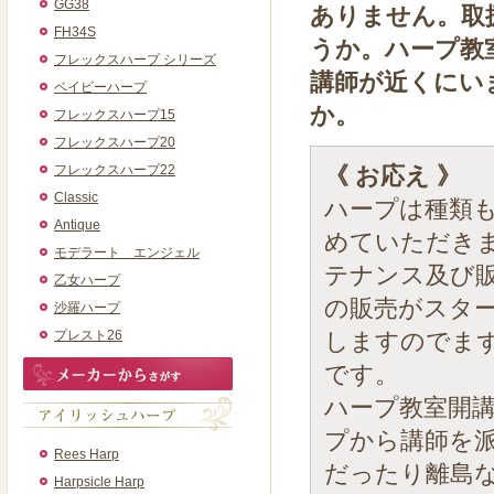
GG38
ありません。取
FH34S
うか。ハープ教
フレックスハープ シリーズ
講師が近くにい
ベイビーハープ
か。
フレックスハープ15
フレックスハープ20
フレックスハープ22
《 お応え 》
Classic
ハープは種類
Antique
めていただき
モデラート エンジェル
テナンス及び
乙女ハープ
の販売がスタ
沙羅ハープ
プレスト26
しますのでま
です。
ハープ教室開
プから講師を
Rees Harp
だったり離島
Harpsicle Harp