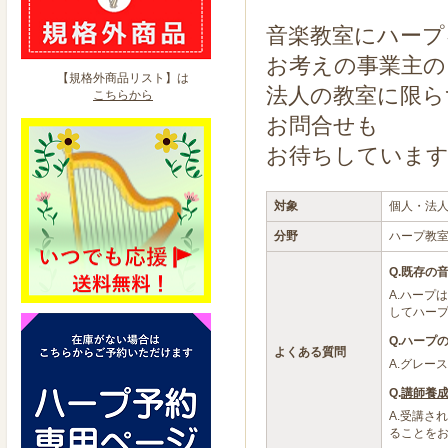
音楽教室にハープ
お考えの事業主の
【規格外商品リスト】は
法人の教室に限ら
こちらから
お問合せも
お待ちしていま
対象
個人・法
分野
ハープ教
Q.既存の
A.ハープ
してハー
Q.ハープ
よくある質問
A.グレー
Q.
講師養
A.受講さ
ることを