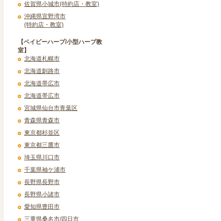
佐賀県小城市(特約店・教室)
沖縄県宜野湾市
(特約店・教室)
【ベイビーハープ/小型ハープ教
室】
北海道札幌市
北海道釧路市
北海道帯広市
北海道帯広市
宮城県仙台市青葉区
青森県青森市
東京都杉並区
東京都三鷹市
埼玉県川口市
千葉県袖ケ浦市
長野県長野市
長野県小諸市
愛知県豊田市
三重県桑名市/四日市