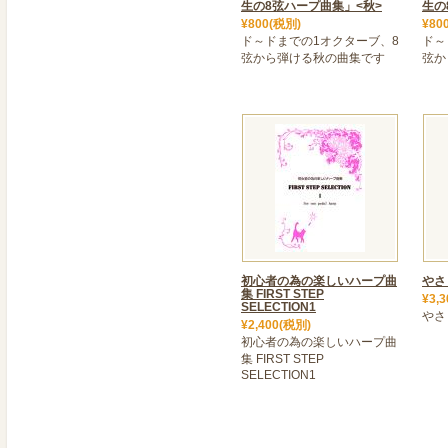
生の8弦ハープ曲集」<秋>
生の
2021年12月20日
¥800(税別)
¥80
>＜ FLEX HarpII ＞
ド～ドまでの1オクターブ、8
ド～
FLEX HarpIIの予約を
弦から弾ける秋の曲集です
弦か
早期予約特典として「送料
大人気のFLEX Harp、
おります!
2021年11月05日
＜ Blevins Harp 26弦
人気の26弦ブーレシリー
メープル、サペリ、チェリ
とても美しい音色のハープ
けています。お問合せフォ
初心者の為の楽しいハープ曲
やさ
集 FIRST STEP
¥3,
2021年09月18日
SELECTION1
やさ
¥2,400(税別)
＜ Lilly Harp新発売 ＞
初心者の為の楽しいハープ曲
1オクターブのかわいいハ
集 FIRST STEP
10色のビビットなカラー
SELECTION1
新発売♫ 贈り物にもどう
2021年08月15日