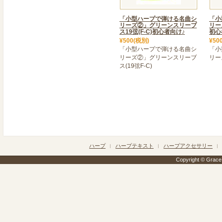
2021年04月12日
「小型ハープで弾ける名曲シ
「小
リーズ②」グリーンスリーブ
＜ 「モデラート20」発売開
リー
ス19弦(F-C)初心者向け♪
初心
人気のモデラート20が、新色
¥500(税別)
¥50
「ivory」も、「white-i
「小型ハープで弾ける名曲シ
「小
リーズ②」グリーンスリーブ
リー
発送は、4月20日より順次
ス(19弦F-C)
軽くて、使いやすいハープ
2021年02月28日
>＜ 北海道【道新文化セ
＞
北海道旭川市、道新文化セ
が
開講されます。詳しくはス
ハープ
ハープテキスト
ハープアクセサリー
Copyright © Grace h
2020年02月17日
>＜ Blevins Harp入荷情報
Blevins Harpの人気ハー
試奏希望の方は店舗を紹介
2021年01月15日