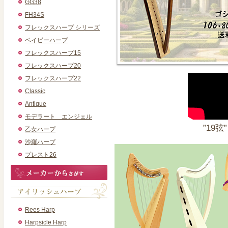
GG38
FH34S
フレックスハープ シリーズ
ベイビーハープ
フレックスハープ15
フレックスハープ20
フレックスハープ22
Classic
Antique
モデラート エンジェル
”1
乙女ハープ
沙羅ハープ
プレスト26
Rees Harp
Harpsicle Harp