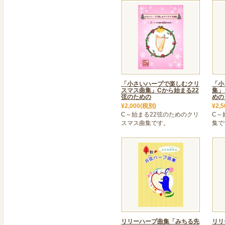
「無料貸出し」のサービス
ぜひご利用ください。
2022年03月28日
＜ 「Flex HarpⅡ」の
人気の「FLEX HarpⅡ」
した。
2022年02月18日
「小さいハープで楽しむクリ
「小
スマス曲集」Cから始まる22
集」
＜ 人気の沙羅ハープ23弦
弦のための
めの
ひざのせができる23弦沙
¥2,000(税別)
¥2,
C～始まる22弦のためのクリ
演奏しやすいと人気の28
C～
スマス曲集です。
集で
アンティークカラーの新色
2022年01月28日
＜ FLEX Harp II、Lilly
お待たせしておりますFLEX Ha
入荷しました。先行予約い
には順次発送を致します。
ハープ・プレスト26も入
ご確認ください。
リリーハープ曲集「みちる先
リリ