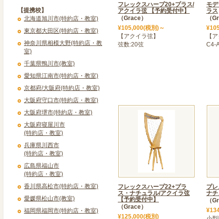
＜ 「Rees Harp27」予
フレックスハープ20+プラス/
モデ
【提携校】
アクイラ弦 【予約受付中】
ラス
約3.5kgの超軽量ハープ
（Grace）
（Gr
北海道旭川市(特約店・教室)
ようなきれいな音色をお届
¥105,000(税別)～
¥10
東京都大田区(特約店・教室)
い。試奏はグレースハープ
【アクイラ弦】
【ア
神奈川県相模大野(特約店・教
弦数:20弦
C4-
上、ご来店ください。厚木店営業
室)
harp.com
千葉県鴨川市(教室)
2026年01月20日
愛知県江南市(特約店・教室)
＜ フルシクルハープ26&
京都府/大阪府(特約店・教室)
軽量で音色も美しい「フル
大阪府守口市(特約店・教室)
弦」再入荷!
大阪府堺市(特約店・教室)
驚きの軽さを体験してみて
大阪府寝屋川市
てお試し頂けます。
(特約店・教室)
兵庫県川西市
2025年12月25日
(特約店・教室)
＜ < ◆12月・1月営業日の
広島県福山市
冬季休業日 12月31日～1
(特約店・教室)
※「グレースハープ厚木店」
香川県高松市(特約店・教室)
フレックスハープ22+プラ
プレ
営業しております。ハープ
ス・ナチュラル/アクイラ弦
ナチ
愛媛県松山市(教室)
【予約受付中】
（Gr
をお願いしております。
（Grace）
¥13
福岡県福岡市(特約店・教室)
神奈川県厚木市旭町2-9-
¥125,000(税別)
小型