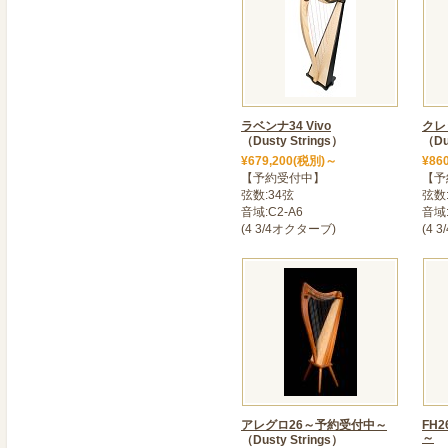
2023年12月05日
>＜ フレックスハープ22
只今「フレックスハープ2
となって
おります。入荷時期につき
ラベンナ34 Vivo
クレ
す。
（Dusty Strings）
（Du
ご迷惑をおかけし大変申し
¥679,200(税別)～
¥86
て
【予約受付中】
【予
弦数:34弦
弦数
いただきます。ご予約につ
音域:C2-A6
音域:
カー
(4 3/4オクターブ)
(4 
からさがす」→「予約専用
尚、ピンクは現在、通常通
2023年11月11日
＜ ★Dusty String
コロナ禍で納品時期が～1
3ヶ月～6ヶ月に戻りまし
2023年11月01日
アレグロ26～予約受付中～
FH
>＜ NEWモデル「フレック
～
（Dusty Strings）