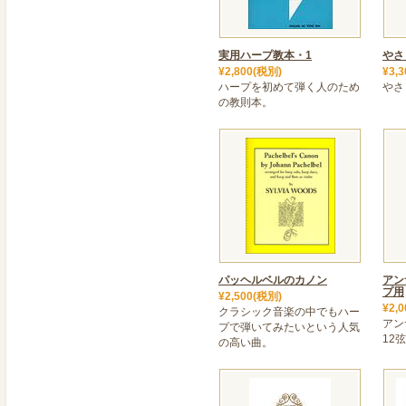
標準仕様にイタリア製アク
乙女ハープで
「Bonny at Morn」を
実用ハープ教本・1
やさ
¥2,800(税別)
¥3,
2023年02月16日
ハープを初めて弾く人のため
やさ
の教則本。
＜ 「乙女ハープ・class
入荷待ちになっておりました
ました。
2022年11月01日
＜ FLEXシリーズ入荷しま
FLEX Harp(フレック
15弦・20弦の小型で軽量
2022年08月16日
パッヘルベルのカノン
アン
>＜ 中古ハープについて 
プ用
¥2,500(税別)
¥2,
中古ハープのお問合せが増
クラシック音楽の中でもハー
アン
プで弾いてみたいという人気
グレースハープでは「認定
12
の高い曲。
保証付きの高品質中古ハー
コロナ禍で入手しにくい34
ございます。お手元まで最