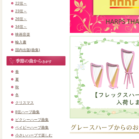
22弦～
23弦～
26弦～
34弦～
映画音楽
輸入書
国内出版(曲集)
春
夏
秋
冬
クリスマス
8弦ハープ曲集
ピクシーハープ曲集
ベイビーハープ曲集
小さいハープで楽しむ