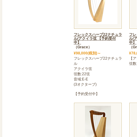
●8月9日～8月18日:営業時間1
中古ハープ(Dusty Strings, 
※予約なしのご来店はお断
ご予約・お問合せはメール
📩atsugi@graceharp.co
フレックスハープ22ナチュラ
フレ
ル/アクイラ弦 【予約受付
ル/
中】
中】
2025年06月15日
（Grace）
（Gr
>＜ Gret Grace36L予約
¥98,000(税別)～
¥78
GG36L予約受付中!
フレックスハープ22ナチュラ
【ア
ル
弦数
納品は夏～秋となります。
アクイラ弦
※現在、メープル/マット
弦数:22弦
在庫あります!すぐにハー
音域:E-E
(3オクターブ)
ハープをお探しの必見♪
価格￥270,000円+消費税
【予約受付中】
2025年04月08日
＜ GW期間中の営業日のお
グレースハープ厚木店
★4/26～4/28 休業
★4/29～5/6 営業