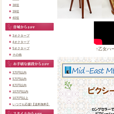
38弦
39弦
40弦
3オクターブ
4オクターブ
5オクターブ
↑乙女ハ
その他
3万円以内
5万円以内
8万円以内
10万円以内
10万円以上
いつでも応援!【送料無料】