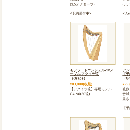
https://atsugi-harp.com/
(3.5オクターブ)
(3.
2024年11月22日
<予約受付中>
<入
>＜ フレックス15【先行
入荷をお待たせしておりま
入荷を予定しております。
色】にホワイトがでます!
検討ください♪
2024年10月01日
＜ 新規ハープ講座開講のお
・三重県桑名市/四日市
モデラートエンジェル20/メ
アン
ープル/アクイラ弦
【予
・山梨県甲府市
（Grace）
（Gr
・神奈川県大和市
¥83,800(税別)
¥29
【アクイラ弦】専用モデル
弦数
こちらは個人のハープ教室
C4-A6(20弦)
音域:
詳しくは提携教室ページ内
重さ1
からどうぞ!
【予
2024年08月10日
>＜ お盆期間中も営業して
グレースハープ厚木店(神