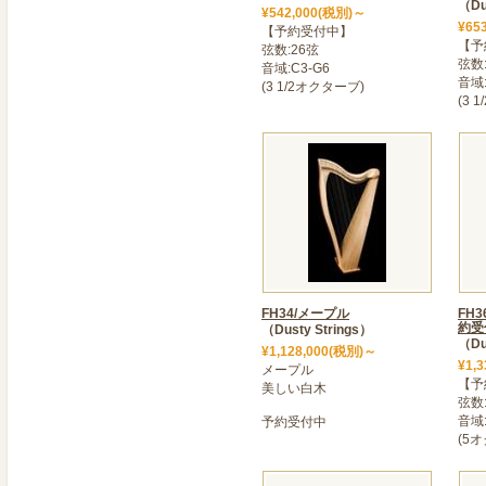
【膝のせスタイル】【ハー
（Du
¥542,000(税別)～
ル】と3種類の演奏スタイ
¥65
【予約受付中】
【予
弦数:26弦
明るく伸びのある音色の「
弦数
音域:C3-G6
ルなハープです。お好みの
音域:
(3 1/2オクターブ)
(3 
2023年10月31日
>＜ ”プレストハープ26”新
ワイドな音域と軽量でスタ
26」に美しい輝きの新型レバー
るい音色の「アクイラ弦」
ー]が新発売になりました
2023年10月16日
＜ フレックスハープ15 
FH34/メープル
FH
<フレックスハープ15 オ
約受
（Dusty Strings）
（Du
人気の15弦レバーハープ
¥1,128,000(税別)～
¥1,
メープル
伴って入荷しました。
【予
美しい白木
乙女ハープ/カトレア34・
弦数
音域:
予約受付中
を使用しています。
(5
明るくて伸びのある音色を