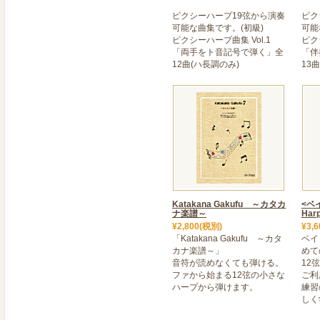
2022年07月06日
ピクシーハープ19弦から演奏
ピク
>＜ Katakana Gaku
可能な曲集です。(初級)
可能
ピクシーハープ曲集 Vol.1
ピク
楽譜は、読めないけれど楽
「両手をト音記号で弾く」全
「伴
は弾けないと思っていた方
12曲(ハ長調のみ)
13
符が読めなくても直感的に
できる楽譜です。12弦の
ので、ぜひ楽器を始めてみ
2021年05月14日
＜ DustyStrings34
心地よい音色で人気のDusty
【FH34S】の受注受付
なボディに高音質の音色。Du
Katakana Gakufu ～カタカ
<ベ
ナ楽譜～
Harp
2022年04月02日
¥2,800(税別)
¥3,
「Katakana Gakufu ～カタ
＜ Dusty Strings社
ベイ
カナ楽譜～」
めて
Dusty Strings社の
音符が読めなくても弾ける。
12
新規のご注文につきまして
ファから始まる12弦の小さな
ご利
ハープから弾けます。
練習
モデルによっては納期まで
しく
お待ちいただく間にご使用