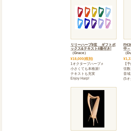
2023年10月07日
＜ 【パステルハープ・Ivo
小型で軽量(1.5㎏)のかわ
ました。初めての方でも楽
2023年10月07日
>＜ 【乙女ハープ・アン
落ち着いた色合いで人気の
リリーハープ8弦 ギフトボ
FH
ックス&テキスト4冊付き!
中～
なりました。
（Grace）
（Du
小型ながら28弦のワイド
¥18,000(税別)
¥1,
す。
1オクターブハープ♬
【予
小さくても本格派!
弦数
2023年09月22日
テキストも充実
音域:
Enjoy Harp!
(5
＜ 入荷しました!【DustyS
大人気のDustyStrin
荷しました。
2023年09月22日
＜ 入荷しました!【DustyS
DustyStrings社の小型
オシャレなツートンカラー
カマックレバー仕様