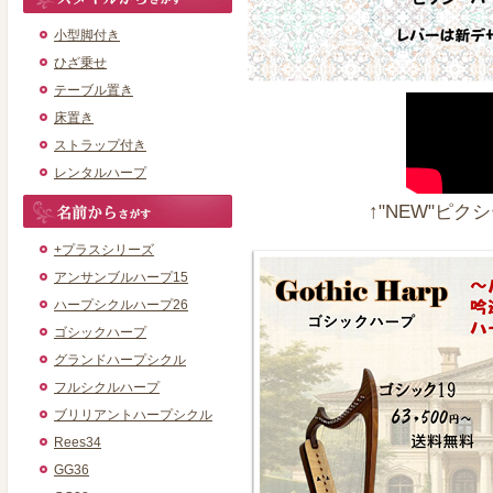
小型脚付き
ひざ乗せ
テーブル置き
床置き
ストラップ付き
レンタルハープ
↑"NEW"ピ
+プラスシリーズ
アンサンブルハープ15
ハープシクルハープ26
ゴシックハープ
グランドハープシクル
フルシクルハープ
ブリリアントハープシクル
Rees34
GG36