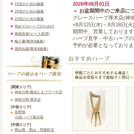
2026年08月01日
15弦のための曲集
＜ お盆期間中のご来店につ
20弦のための曲集
グレースハープ厚木店(神
22弦のための曲集
<8月12日(水)～8月18日(火
初めてのハープのための
期間中、営業しております
映画音楽(ピース楽譜)
ハープ見学・中古ハープの
輸入書(教本&曲集)
予約が必要となっておりま
国内出版(教本&曲集)
atsugi@graceharp.com
まで、メールにてお問合せ
2026年07月23日
＜ ブリリアントハープシク
34弦で7㎏台の超軽量ハ
[関東エリア]
プです
神奈川県 横浜たまプラーザ店
2026年05月26日
神奈川県 厚木店
>＜ 「DustyString
[中部エリア]
「DustyStrings社」
長野県
小諸ハープ展示場
弦の管理が難しくなる梅雨
[中国エリア]
2026年03月21日
岡山県 岡山・問屋町店