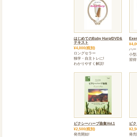
すぐにご利用いただけます
「お問合せ」フォームより
2022年08月11日
＜ 9月～『新講座』スタート
今さら聞けない・・、譜面
はじめてのBaby Harp/DVD&
Exer
音楽についてのお悩みを楽
テキスト
¥4,
¥4,000(税別)
座を多数ご用意しています
ハー
ロングセラー
小型
2022年08月10日
独学・自主トレに!
習得
わかりやすく解説!
＜ お盆期間中の営業につき
ご注文受付・発送は通常営
お問い合わせに関しまして
い。
2022年08月10日
＜ レンタルハープ部門 
8/11～17の間、担当部
休業期間中のご注文、また
ピクシーハープ曲集Vol.1
ピク
降順次対応となります。
¥2,500(税別)
¥2,
ご理解ご了承のほど、何卒
発売開始!
発売