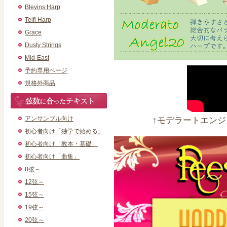
Blevins Harp
Teifi Harp
Grace
Dusty Strings
Mid-East
予約専用ページ
規格外商品
アンサンブル向け
↑モデラートエンジ
初心者向け「独学で始める」
初心者向け「教本・基礎」
初心者向け「曲集」
8弦～
12弦～
15弦～
19弦～
20弦～