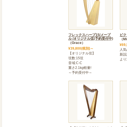
ります。
8月10日～8月15日まで営業
体験レッスン、ハープ試奏
約は先着となっており時間
もございますので予めご了
フレックスハープ15/メープ
リーダイヤルにてお願いします。
ピク
ル /オリジナル弦(予約受付中)
（Mi
店舗に関しましては各店ホ
（Grace）
¥69
¥39,800(税別)～
人気
2024年07月03日
【オリジナル弦】
新設
＜ 2024summer<36弦/新
弦数:15弦
より
音域:C-C
人気のカトレアシリーズを
重さ2.1kg軽量!
高品質で低価格を実現しま
～予約受付中～
36弦が30万以下で購入でき
ぜひこの機会にお試しくだ
2024年06月16日
＜ フレックスハープ15弦に
人気の15弦レバー付きハ
ライトブラウンとダークブ
重さ、約1.9kgで持ち運び