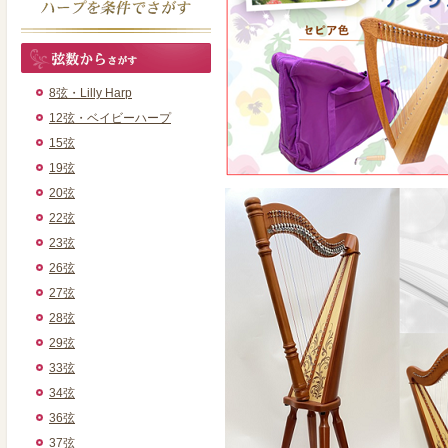
8弦・Lilly Harp
12弦・ベイビーハープ
15弦
19弦
20弦
22弦
23弦
26弦
27弦
28弦
29弦
33弦
34弦
36弦
37弦