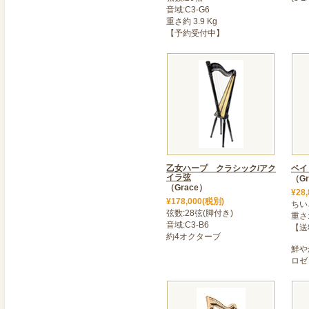
atsugi@graceharp
音域:C3-G6
重さ約 3.9 Kg
にてご確認ください。
【予約受付中】
2024年04月09日
>＜ GW特別企画【仙台店】
5月1・2・3日の3日間、
対象としたワークショップ
ご指導いたしますので、楽
方も気軽にご参加ください
2023年12月14日
＜ 「沙羅ハープ クラシッ
乙女ハープ クラシック/アク
ベイ
イラ弦
（Gr
使いやすさと上質な作りで
（Grace）
¥28
プ」にイタリア製のアクイ
¥178,000(税別)
ちい
から更に進化しました。弾
弦数:28弦(脚付き)
重さ:
音域:C3-B6
【送
2023年12月26日
約4オクターブ
鮮や
＜ 【年末年始の商品発送に
ロゼ
年内発送は12月30日まで
送させていただきます。尚
ます。