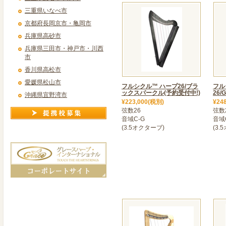
ベイビーハープシリーズに
三重県いなべ市
ティーク～登場!やさしい
京都府長岡京市・亀岡市
2025年09月24日
兵庫県高砂市
>＜ 「ベイビーハープ・エ
兵庫県三田市・神戸市・川西
ベイビーハープシリーズ、
市
ンジェル」入荷しました。
香川県高松市
2025年09月10日
愛媛県松山市
フルシクル™ ハープ26/ブラ
フル
>＜ ヨークカルチャー大船
ックスパークル(予約受付中!)
26/
沖縄県宜野湾市
¥223,000(税別)
¥24
神奈川県鎌倉市のイトーヨ
弦数26
弦数
1階にある「ヨークカルチ
音域C-G
音域
で10月からハープ講座が
(3.5オクターブ)
(3.
★体験会★
10月6日(月)13:00～14:00
一人一台、12弦の小さな
使用します。
2025年07月14日
＜ お盆期間中の営業時間の
グレースハープ厚木店(神
【お盆期間中の営業時間の