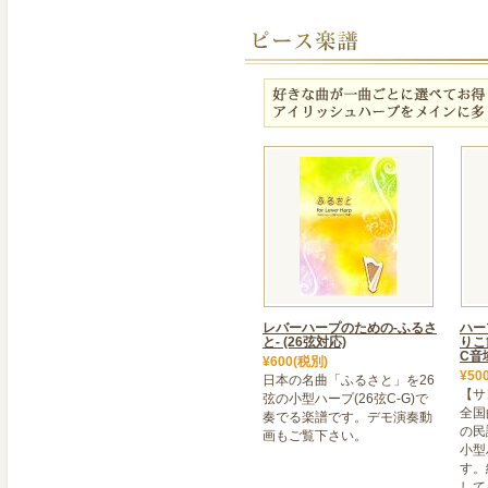
＜ ダスティストリングス【F
FH26【ブビンガ】が入荷
最高品質を誇るブビンガを
お買い求めください。写真
いただけます。
2021年06月20日
＜ Blevins Harp34弦
30年の歴史をもつ米国コ
【Blevins Harp】か
youtubeでぜひ音色をお
試弾ご希望の方はお問合せ
2022年06月01日
＜ 憧れの36弦ハープが2
レバーハープのための-ふるさ
ハー
と- (26弦対応)
りこ節
音域が5オクターブ取れる3
C音
¥600(税別)
エスニック調の彫刻が施さ
¥50
日本の名曲「ふるさと」を26
【サ
弦の小型ハープ(26弦C-G)で
25万円を切ったウォール
全国
奏でる楽譜です。デモ演奏動
新発売となりました(店舗
の民
画もご覧下さい。
小型
おります)。
す。
して