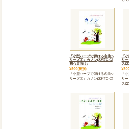
2021年05月16日
＜ 【Dusty Strings
Dusty Strings社
グロ26」が入荷しました。
フ応援!」期間につき送料
早目に!
2021年05月12日
>＜ 29弦バクタワハープ
グレースハープ20周年記念
「小型ハープで弾ける名曲シ
「小
リーズ①」カノン(22弦C-C)
リー
ハープの新素材、マホガニ
初心者向け♪
ス(
¥500(税別)
切っての発売!しかも今なら送料
¥50
「小型ハープで弾ける名曲シ
「小
2021年04月27日
リーズ①」カノン(22弦C-C)
リー
ス(2
＜ New Harp 19弦ハ
軽くて持ち運びしやすい小
国産弦を使用して新登場で
2021年04月26日
＜ FLEX Harp 予約受
FLEX Harp のご予
完売となりましたので、予