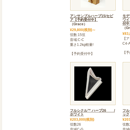
<要予約>
神奈川県厚木市旭町2-9-18
最寄駅 小田急線「本厚木
アンサンブルハープ15/セピ
モデ
ア【予約受付中】
ワイ
📩atsugi@graceharp.com
付中
（Grace）
https://atsugi-harp.com/
（Gr
¥29,800(税別)～
¥83
弦数:15弦
2025年03月07日
【ア
音域:C-C
>＜ ベイビーハープ&ピク
C4-
重さ1.2kg軽量!
雰囲気のある彫刻に美しい
【予
【予約受付中】
ピクシーハープ」新型に
2025年01月25日
＜ 1月入荷分ハープ各種「
ご予約分より随時発送致し
2024年12月03日
＜ ◆12月・1月営業日のお
冬季休業日 12月29日～1
※「グレースハープ厚木店」
フルシクル™ ハープ26 /
フル
ホワイト
営業しております(要予約)
ック
¥203,000(税別)
¥20
神奈川県厚木市旭町2-9-
弦数26
弦数
お問合せ:atsugi@gracehar
音域C-G
音域