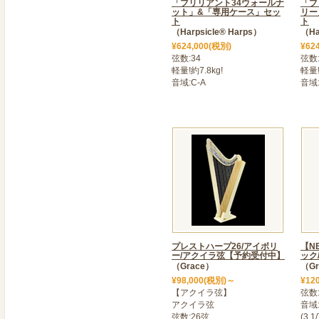
「ブリリアント34ウォールナ
2023年05月10日
「ブ
ット」&「専用ケース」セッ
リー
＜ フレックスハープシリー
ト
ト
（Harpsicle® Harps）
（Ha
★ご予約のお客様へ。お待
¥624,000(税別)
¥62
レックスハープはご予約順
弦数:34
弦数:
着まで今しばらくお待ちく
軽量!約7.8kg!
軽量!
音域:C-A
音域:
降にご注文のお客様への発
ご理解、ご協力のほどお願
2024年05月10日
＜ 乙女ハープアンティー
2024年05月10日
＜ 沙羅ハープアンティー
2024年05月10日
＜ プレストハープ26入荷
2023年04月20日
プレストハープ26/アイボリ
【N
ー/アクイラ弦【予約受付中】
ック
＜ ■ゴールデンウィーク営
（Grace）
（Gr
厚木店(神奈川県厚木市)
¥98,000(税別)～
¥12
【アクイラ弦】
弦数
ン、ハープ試奏などご予約
アクイラ弦
音域:
きますのでメールにてご予
弦数:26弦
(3 