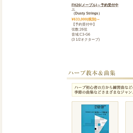
FH26(メープル)～予約受付中
2023年09月09日
～
（Dusty Strings）
>＜ 【 レンタルハープに 
¥633,000(税別)～
プ ! 】 ＞
【予約受付中】
レンタルハープに人気の「F
弦数:26弦
音域:C3-G6
た。
(3 1/2オクターブ)
軽量・コンパクトで、ラッ
しめる
ハープです。柔らかい弦が
方
にも使いやすく、音色も澄
い。
2023年04月13日
＜ 乙女ハープの演奏動画
標準仕様にイタリア製アク
乙女ハープで
「Scarborough Fair
2023年04月13日
＜ 乙女ハープの演奏動画