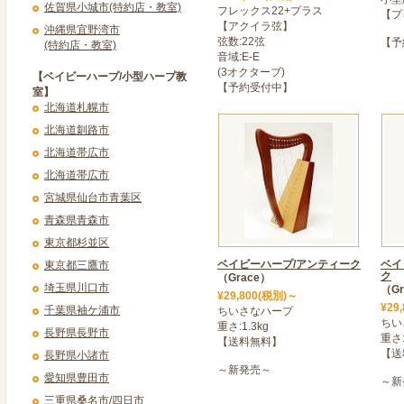
佐賀県小城市(特約店・教室)
お問合せ:atsugi@gracehar
フレックス22+プラス
【プ
【アクイラ弦】
https://atsugi-harp.com/
沖縄県宜野湾市
弦数:22弦
【予
(特約店・教室)
音域:E-E
※発送について
(3オクターブ)
【ベイビーハープ/小型ハープ教
年内の発送は12月30日ま
【予約受付中】
室】
北海道札幌市
2025年10月01日
北海道釧路市
>＜ 誰にでも手軽に始めら
北海道帯広市
操作がシンプルで誰にでも
北海道帯広市
た。
宮城県仙台市青葉区
「アンサンブル曲集」も同
青森県青森市
持ち運びが楽な、軽量でコ
気軽に気の合う仲間で集ま
東京都杉並区
ベイビーハープ/アンティーク
ベイ
東京都三鷹市
2025年10月02日
ク
（Grace）
埼玉県川口市
（Gr
>＜ ベイビーハープシリー
¥29,800(税別)～
¥29
千葉県袖ケ浦市
ちいさなハープ
ベイビーハープシリーズに
ちい
重さ:1.3kg
長野県長野市
トブラック～登場! 艶消
重さ:
【送料無料】
【送
長野県小諸市
2025年09月26日
～新発売～
愛知県豊田市
～新
>＜ ベイビーハープシリー
三重県桑名市/四日市