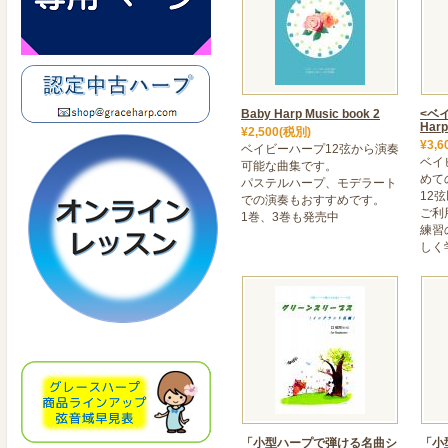
Baby Harp Music book 2
<ベ
Harp
¥2,500(税別)
¥3,6
ベイビーハープ12弦から演奏
ベイ
可能な曲集です。
めて
パステルハープ、モデラート
12
での演奏もおすすめです。
ご利
1巻、3巻も発売中
練習
しく
「小型ハープで弾ける名曲シ
「小