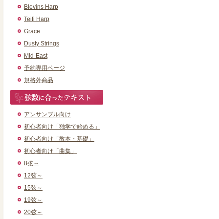
Blevins Harp
Teifi Harp
Grace
Dusty Strings
Mid-East
予約専用ページ
規格外商品
アンサンブル向け
初心者向け「独学で始める」
初心者向け「教本・基礎」
初心者向け「曲集」
8弦～
12弦～
15弦～
19弦～
20弦～