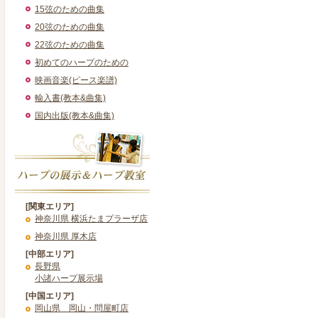
15弦のための曲集
20弦のための曲集
22弦のための曲集
初めてのハープのための
映画音楽(ピース楽譜)
輸入書(教本&曲集)
国内出版(教本&曲集)
[関東エリア]
神奈川県 横浜たまプラーザ店
神奈川県 厚木店
[中部エリア]
長野県
小諸ハープ展示場
[中国エリア]
岡山県 岡山・問屋町店