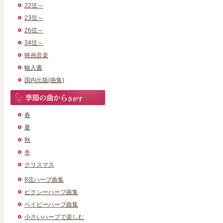
22弦～
23弦～
26弦～
34弦～
映画音楽
輸入書
国内出版(曲集)
春
夏
秋
冬
クリスマス
8弦ハープ曲集
ピクシーハープ曲集
ベイビーハープ曲集
小さいハープで楽しむ