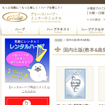
HOME
>
国内出版(教本&曲集)
国内出版(教本&曲
【レンタルハープ商品リスト】は
こちらから