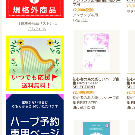
アンサンブル用曲集/小型ハー
やさ
プ用
¥3,3
¥2,000(税別)
やさ
アンサンブル用
12弦以上
【規格外商品リスト】は
こちらから
初心者の為の楽しいハープ曲
初心
集 FIRST STEP
集 FI
SELECTION3
SEL
¥2,400(税別)
¥2,4
初心者の為の楽しいハープ曲
初心
集 FIRST STEP
集 FI
SELECTION3
SEL