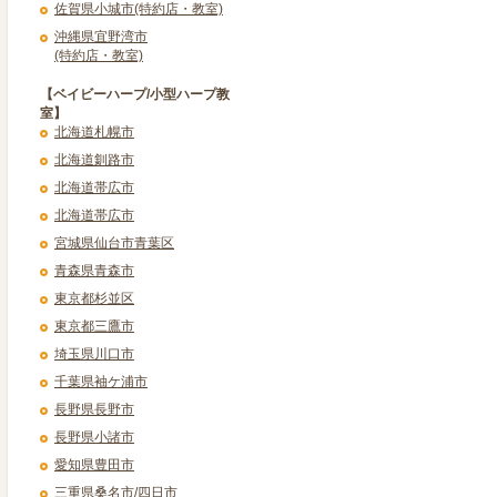
佐賀県小城市(特約店・教室)
沖縄県宜野湾市
(特約店・教室)
【ベイビーハープ/小型ハープ教
室】
北海道札幌市
北海道釧路市
北海道帯広市
北海道帯広市
宮城県仙台市青葉区
青森県青森市
東京都杉並区
東京都三鷹市
埼玉県川口市
千葉県袖ケ浦市
長野県長野市
長野県小諸市
愛知県豊田市
三重県桑名市/四日市