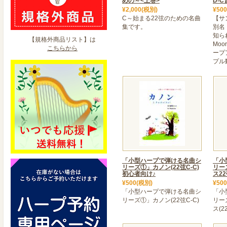
めの～<上巻>
D-C
¥2,000(税別)
¥50
C～始まる22弦のための名曲
【サ
集です。
別名「
知ら
【規格外商品リスト】は
Moo
こちらから
ープ
プル
「小型ハープで弾ける名曲シ
「小
リーズ①」カノン(22弦C-C)
リー
初心者向け♪
ス22
¥500(税別)
¥50
「小型ハープで弾ける名曲シ
「小
リーズ①」カノン(22弦C-C)
リー
ス(2