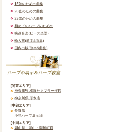
15弦のための曲集
20弦のための曲集
22弦のための曲集
初めてのハープのための
映画音楽(ピース楽譜)
輸入書(教本&曲集)
国内出版(教本&曲集)
[関東エリア]
神奈川県 横浜たまプラーザ店
神奈川県 厚木店
[中部エリア]
長野県
小諸ハープ展示場
[中国エリア]
岡山県 岡山・問屋町店