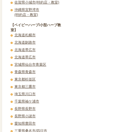
佐賀県小城市(特約店・教室)
沖縄県宜野湾市
(特約店・教室)
【ベイビーハープ/小型ハープ教
室】
北海道札幌市
北海道釧路市
北海道帯広市
北海道帯広市
宮城県仙台市青葉区
青森県青森市
東京都杉並区
東京都三鷹市
埼玉県川口市
千葉県袖ケ浦市
長野県長野市
長野県小諸市
愛知県豊田市
三重県桑名市/四日市