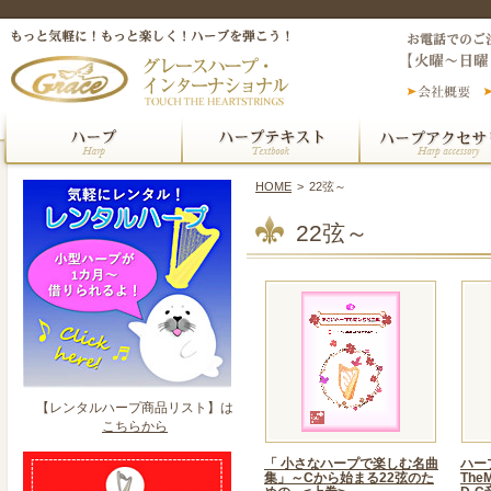
HOME
>
22弦～
22弦～
【レンタルハープ商品リスト】は
こちらから
「 小さなハープで楽しむ名曲
ハー
集」～Cから始まる22弦のた
TheM