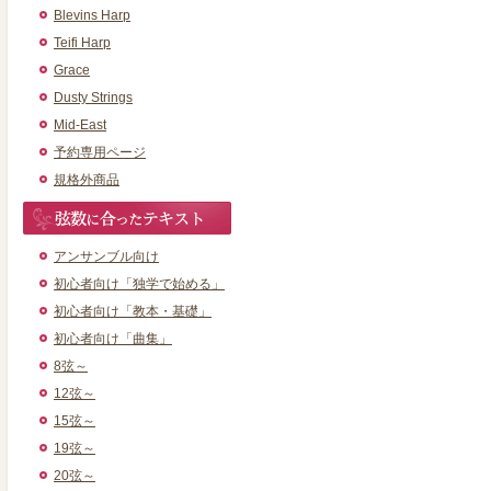
Blevins Harp
Teifi Harp
Grace
Dusty Strings
Mid-East
予約専用ページ
規格外商品
アンサンブル向け
初心者向け「独学で始める」
初心者向け「教本・基礎」
初心者向け「曲集」
8弦～
12弦～
15弦～
19弦～
20弦～