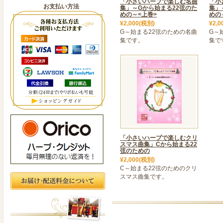
「小さいハープで楽しむ名曲
「小
お支払い方法
集」～Gから始まる22弦のた
集」
めの～<上巻>
めの
¥2,000(税別)
¥2,0
G～始まる22弦のための名曲
G～
集です。
集で
「小さいハープで楽しむクリ
スマス曲集」Cから始まる22
弦のための
¥2,000(税別)
C～始まる22弦のためのクリ
スマス曲集です。