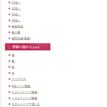
22弦～
23弦～
26弦～
34弦～
映画音楽
輸入書
国内出版(曲集)
春
夏
秋
冬
クリスマス
8弦ハープ曲集
ピクシーハープ曲集
ベイビーハープ曲集
小さいハープで楽しむ