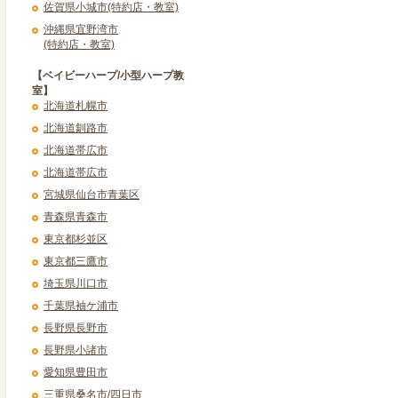
佐賀県小城市(特約店・教室)
沖縄県宜野湾市
(特約店・教室)
【ベイビーハープ/小型ハープ教
室】
北海道札幌市
北海道釧路市
北海道帯広市
北海道帯広市
宮城県仙台市青葉区
青森県青森市
東京都杉並区
東京都三鷹市
埼玉県川口市
千葉県袖ケ浦市
長野県長野市
長野県小諸市
愛知県豊田市
三重県桑名市/四日市