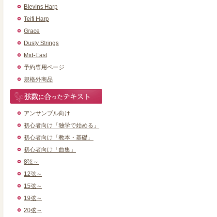
Blevins Harp
Teifi Harp
Grace
Dusty Strings
Mid-East
予約専用ページ
規格外商品
アンサンブル向け
初心者向け「独学で始める」
初心者向け「教本・基礎」
初心者向け「曲集」
8弦～
12弦～
15弦～
19弦～
20弦～