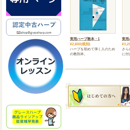
実用ハープ教本・1
実用
¥2,800(税別)
¥3,2
ハープを初めて弾く人のため
さら
の教則本。
に付