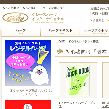
HOME
>
初心者向け「教本・基礎」
初心者向け「教本
【レンタルハープ商品リスト】は
こちらから
●ファースト・ハープ・ブッ
はじめ
ク
テキ