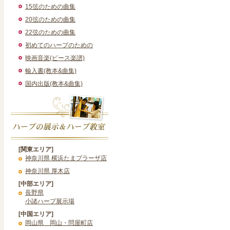
15弦のための曲集
20弦のための曲集
22弦のための曲集
初めてのハープのための
映画音楽(ピース楽譜)
輸入書(教本&曲集)
国内出版(教本&曲集)
[関東エリア]
神奈川県 横浜たまプラーザ店
神奈川県 厚木店
[中部エリア]
長野県
小諸ハープ展示場
[中国エリア]
岡山県 岡山・問屋町店