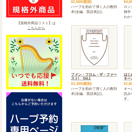
¥2,500(税別)
¥4,0
ハープを初めて弾く人の教則
ロン
本(全編、英語表記)。
独学
わか
【規格外商品リスト】は
こちらから
ファン・フロム・ザ・ファー
はじ
スト! Vol.1
キー
¥2,300(税別)
¥1,8
ハープを初めて弾く人の教則
オー
本(全編、英語表記)。
読み
す。