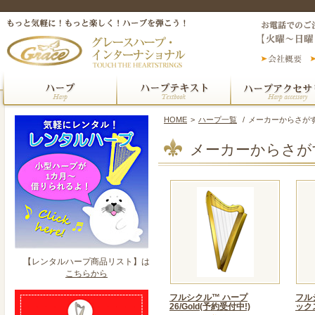
HOME
>
ハープ一覧
/
メーカーからさがす（Ha
メーカーからさがす（H
【レンタルハープ商品リスト】は
こちらから
フルシクル™ ハープ
フル
26/Gold(予約受付中!)
ック