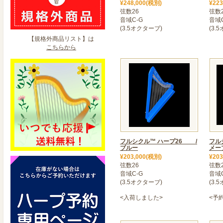
¥248,000(税別)
¥223
弦数26
弦数
音域C-G
音域C
(3.5オクターブ)
(3.
【規格外商品リスト】は
こちらから
フルシクル™ ハープ26 /
フル
ブルー
メー
¥203,000(税別)
¥203
弦数26
弦数
音域C-G
音域C
(3.5オクターブ)
(3.
<入荷しました>
<予