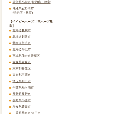
佐賀県小城市(特約店・教室)
沖縄県宜野湾市
(特約店・教室)
【ベイビーハープ/小型ハープ教
室】
北海道札幌市
北海道釧路市
北海道帯広市
北海道帯広市
宮城県仙台市青葉区
青森県青森市
東京都杉並区
東京都三鷹市
埼玉県川口市
千葉県袖ケ浦市
長野県長野市
長野県小諸市
愛知県豊田市
三重県桑名市/四日市