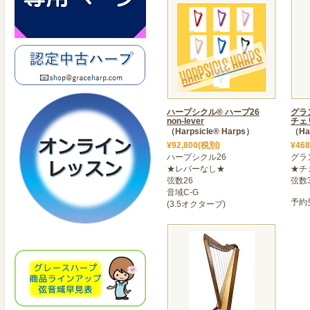
ハープシクル® ハープ26
グラ
non-lever
チェ
（Harpsicle® Harps）
（Har
¥92,800(税別)
¥46
ハープシクル26
グラ
★レバーなし★
★チ
弦数26
弦数
音域C-G
予約
(3.5オクターブ)