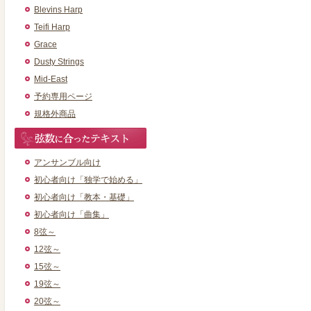
Blevins Harp
Teifi Harp
Grace
Dusty Strings
Mid-East
予約専用ページ
規格外商品
アンサンブル向け
初心者向け「独学で始める」
初心者向け「教本・基礎」
初心者向け「曲集」
8弦～
12弦～
15弦～
19弦～
20弦～