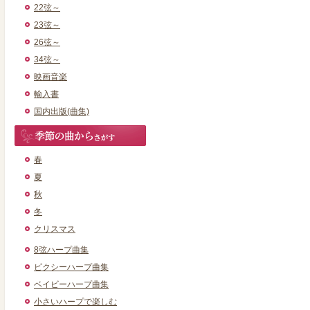
22弦～
23弦～
26弦～
34弦～
映画音楽
輸入書
国内出版(曲集)
春
夏
秋
冬
クリスマス
8弦ハープ曲集
ピクシーハープ曲集
ベイビーハープ曲集
小さいハープで楽しむ