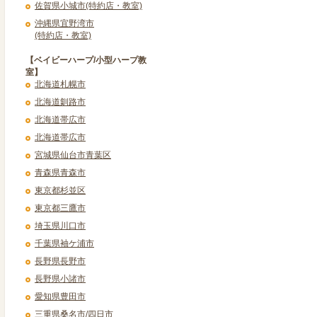
佐賀県小城市(特約店・教室)
沖縄県宜野湾市
(特約店・教室)
【ベイビーハープ/小型ハープ教
室】
北海道札幌市
北海道釧路市
北海道帯広市
北海道帯広市
宮城県仙台市青葉区
青森県青森市
東京都杉並区
東京都三鷹市
埼玉県川口市
千葉県袖ケ浦市
長野県長野市
長野県小諸市
愛知県豊田市
三重県桑名市/四日市