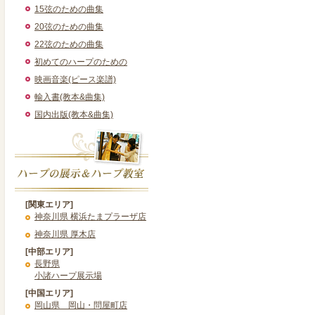
15弦のための曲集
20弦のための曲集
22弦のための曲集
初めてのハープのための
映画音楽(ピース楽譜)
輸入書(教本&曲集)
国内出版(教本&曲集)
[関東エリア]
神奈川県 横浜たまプラーザ店
神奈川県 厚木店
[中部エリア]
長野県
小諸ハープ展示場
[中国エリア]
岡山県 岡山・問屋町店