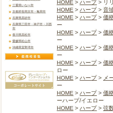
HOME
>
ハープ
> リ
三重県いなべ市
HOME
>
ハープ
>
音
京都府長岡京市・亀岡市
HOME
>
ハープ
>
価
兵庫県高砂市
ー
兵庫県三田市・神戸市・川西
市
HOME
>
ハープ
>
価
香川県高松市
ー
愛媛県松山市
HOME
>
ハープ
>
価
沖縄県宜野湾市
ー
HOME
>
ハープ
>
価
ロー
HOME
>
ハープ
>
メー
ー
HOME
>
ハープ
>
価
ーハープ/イエロー
HOME
>
ハープ
>
弦数