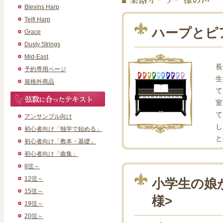
Blevins Harp
Teifi Harp
ハープとピ
Grace
Dusty Strings
Mid-East
長
予約専用ページ
生
規格外商品
て
室
て
アンサンブル向け
し
初心者向け「独学で始める」
と
初心者向け「教本・基礎」
初心者向け「曲集」
8弦～
12弦～
小学生の娘が
15弦～
様>
19弦～
20弦～