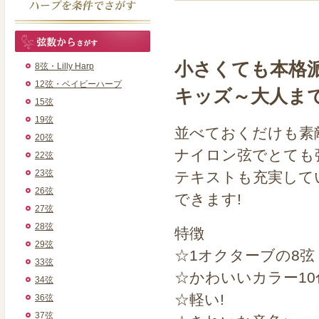
小さくても本格派
8弦・Lilly Harp
12弦・ベイビーハープ
キッズ～大人ま
15弦
19弦
並べておくだけも素
20弦
ナイロン弦でとても
22弦
23弦
テキストも充実して
26弦
できます!
27弦
28弦
特徴
29弦
☆1オクターブの8弦
33弦
☆かわいいカラー1
34弦
☆軽い!
36弦
37弦