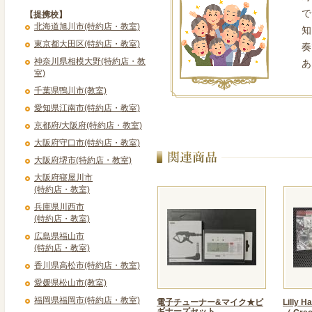
で
【提携校】
北海道旭川市(特約店・教室)
知
東京都大田区(特約店・教室)
奏
神奈川県相模大野(特約店・教
あ
室)
千葉県鴨川市(教室)
愛知県江南市(特約店・教室)
京都府/大阪府(特約店・教室)
大阪府守口市(特約店・教室)
大阪府堺市(特約店・教室)
大阪府寝屋川市
(特約店・教室)
兵庫県川西市
(特約店・教室)
広島県福山市
(特約店・教室)
香川県高松市(特約店・教室)
愛媛県松山市(教室)
福岡県福岡市(特約店・教室)
電子チューナー&マイク★ビ
Lilly 
ギナーズセット