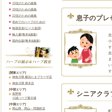
15弦のための曲集
20弦のための曲集
22弦のための曲集
息子のプレ
初めてのハープのための
映画音楽(ピース楽譜)
輸入書(教本&曲集)
息
国内出版(教本&曲集)
小
す
息
ま
い
す
[関東エリア]
神奈川県 横浜たまプラーザ店
神奈川県 厚木店
[中部エリア]
シニアクラ
長野県
小諸ハープ展示場
[中国エリア]
岡山県 岡山・問屋町店
町