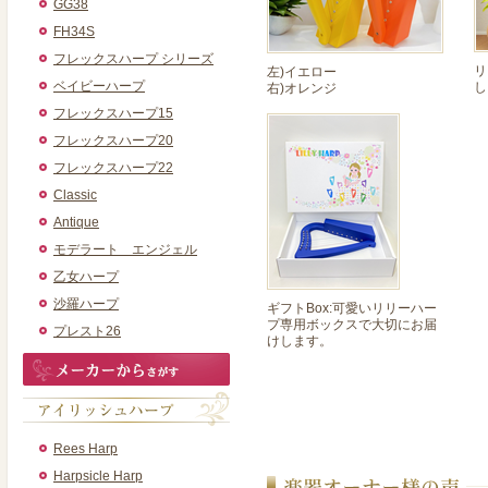
GG38
FH34S
フレックスハープ シリーズ
リ
左)イエロー
ベイビーハープ
し
右)オレンジ
フレックスハープ15
フレックスハープ20
フレックスハープ22
Classic
Antique
モデラート エンジェル
乙女ハープ
沙羅ハープ
ギフトBox:可愛いリリーハー
プ専用ボックスで大切にお届
プレスト26
けします。
Rees Harp
Harpsicle Harp