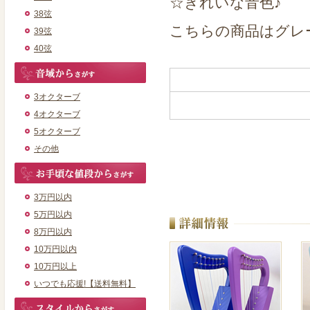
☆きれいな音色♪
38弦
こちらの商品はグレ
39弦
40弦
3オクターブ
4オクターブ
5オクターブ
その他
3万円以内
5万円以内
8万円以内
10万円以内
10万円以上
いつでも応援!【送料無料】