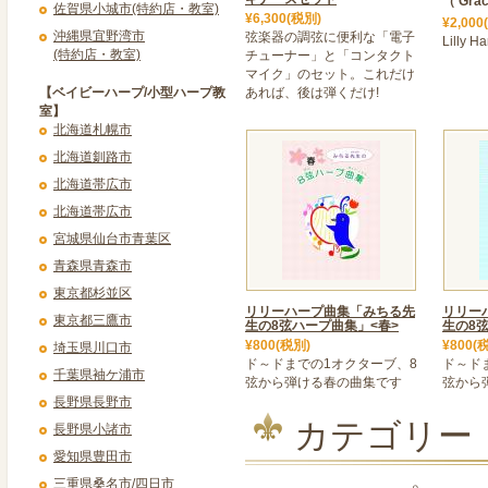
（ Gra
佐賀県小城市(特約店・教室)
¥6,300(税別)
¥2,000
沖縄県宜野湾市
弦楽器の調弦に便利な「電子
Lilly
(特約店・教室)
チューナー」と「コンタクト
マイク」のセット。これだけ
【ベイビーハープ/小型ハープ教
あれば、後は弾くだけ!
室】
北海道札幌市
北海道釧路市
北海道帯広市
北海道帯広市
宮城県仙台市青葉区
青森県青森市
東京都杉並区
リリーハープ曲集「みちる先
リリー
東京都三鷹市
生の8弦ハープ曲集」<春>
生の8
¥800(税別)
¥800(
埼玉県川口市
ド～ドまでの1オクターブ、8
ド～ド
千葉県袖ケ浦市
弦から弾ける春の曲集です
弦から
長野県長野市
カテゴリー
長野県小諸市
愛知県豊田市
三重県桑名市/四日市