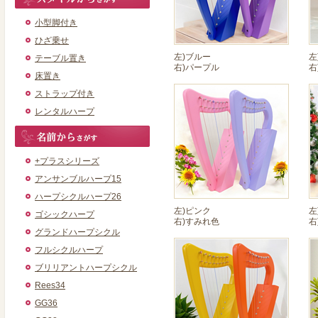
小型脚付き
ひざ乗せ
左)ブルー
左
テーブル置き
右)パープル
右
床置き
ストラップ付き
レンタルハープ
+プラスシリーズ
アンサンブルハープ15
ハープシクルハープ26
左)ピンク
左
ゴシックハープ
右)すみれ色
右
グランドハープシクル
フルシクルハープ
ブリリアントハープシクル
Rees34
GG36