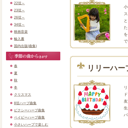
22弦～
小
23弦～
ス
26弦～
と
34弦～
た
映画音楽
を
輸入書
で
国内出版(曲集)
春
リリーハー
夏
秋
リ
冬
ド
クリスマス
友
8弦ハープ曲集
生
ピクシーハープ曲集
パ
ベイビーハープ曲集
小さいハープで楽しむ