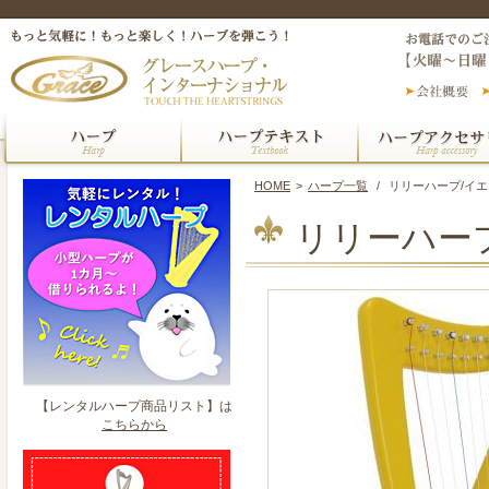
HOME
>
ハープ一覧
/
リリーハープ/イ
リリーハー
【レンタルハープ商品リスト】は
こちらから