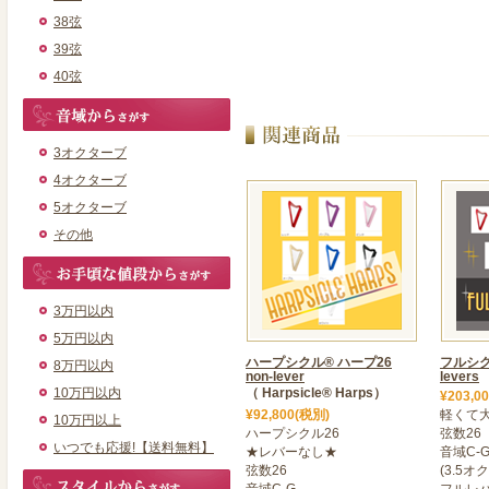
38弦
39弦
40弦
3オクターブ
4オクターブ
5オクターブ
その他
3万円以内
5万円以内
ハープシクル® ハープ26
フルシクル
8万円以内
non-lever
levers
10万円以内
（ Harpsicle® Harps）
¥203,0
¥92,800(税別)
軽くて大
10万円以上
ハープシクル26
弦数26
いつでも応援!【送料無料】
★レバーなし★
音域C-
弦数26
(3.5オ