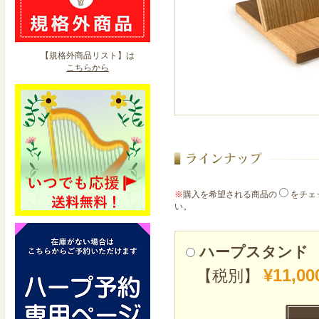
【規格外商品リスト】は
こちらから
※
購入を希望される商品の
をチェ
い。
ハープスタンド
¥11,00
【税別】