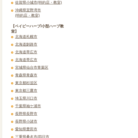
佐賀県小城市(特約店・教室)
沖縄県宜野湾市
(特約店・教室)
【ベイビーハープ/小型ハープ教
室】
北海道札幌市
北海道釧路市
北海道帯広市
北海道帯広市
宮城県仙台市青葉区
青森県青森市
東京都杉並区
東京都三鷹市
埼玉県川口市
千葉県袖ケ浦市
長野県長野市
長野県小諸市
愛知県豊田市
三重県桑名市/四日市