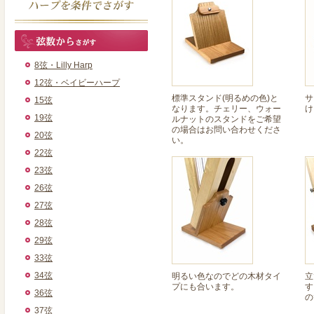
8弦・Lilly Harp
12弦・ベイビーハープ
標準スタンド(明るめの色)と
サ
15弦
なります。チェリー、ウォー
け
19弦
ルナットのスタンドをご希望
の場合はお問い合わせくださ
20弦
い。
22弦
23弦
26弦
27弦
28弦
29弦
33弦
34弦
明るい色なのでどの木材タイ
立
プにも合います。
す
36弦
の
37弦