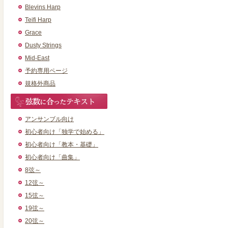
Blevins Harp
Teifi Harp
Grace
Dusty Strings
Mid-East
予約専用ページ
規格外商品
アンサンブル向け
初心者向け「独学で始める」
初心者向け「教本・基礎」
初心者向け「曲集」
8弦～
12弦～
15弦～
19弦～
20弦～