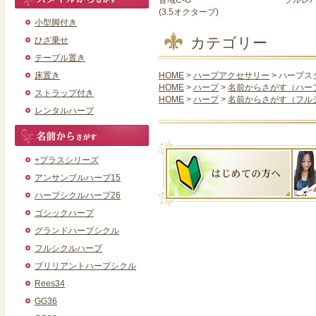
音域C-G
フルレ
(3.5オクターブ)
小型脚付き
カテゴリー
ひざ乗せ
テーブル置き
床置き
HOME
>
ハープアクセサリー
> ハープス
HOME
>
ハープ
>
名前からさがす（ハー
ストラップ付き
HOME
>
ハープ
>
名前からさがす（フル
レンタルハープ
+プラスシリーズ
アンサンブルハープ15
ハープシクルハープ26
ゴシックハープ
グランドハープシクル
フルシクルハープ
ブリリアントハープシクル
Rees34
GG36