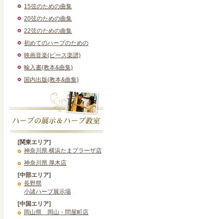
15弦のための曲集
20弦のための曲集
22弦のための曲集
初めてのハープのための
映画音楽(ピース楽譜)
輸入書(教本&曲集)
国内出版(教本&曲集)
[関東エリア]
神奈川県 横浜たまプラーザ店
神奈川県 厚木店
[中部エリア]
長野県
小諸ハープ展示場
[中国エリア]
岡山県 岡山・問屋町店