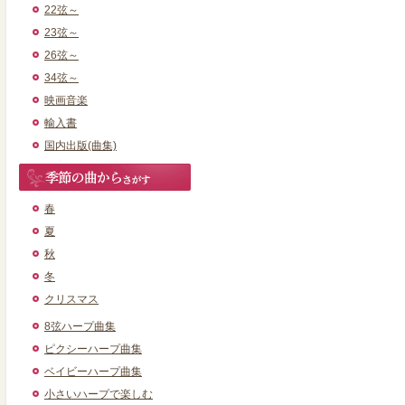
22弦～
23弦～
26弦～
34弦～
映画音楽
輸入書
国内出版(曲集)
春
夏
秋
冬
クリスマス
8弦ハープ曲集
ピクシーハープ曲集
ベイビーハープ曲集
小さいハープで楽しむ