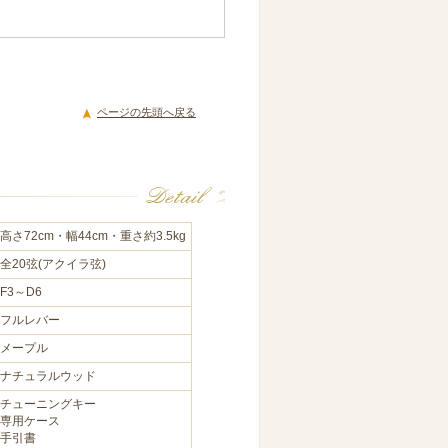
ページの先頭へ戻る
高さ72cm・幅44cm・重さ約3.5kg
全20弦(アクイラ弦)
F3～D6
フルレバー
メープル
ナチュラルウッド
チューニングキー
専用ケース
手引書