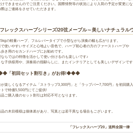
受けできませんのでご注意ください。国際情勢等の状況により入荷の予定が変更にな
の際はご連絡をさせていただきます。
フレックスハープシリーズ/20弦メープル～美しいナチュラル
3.5kgの軽量ハープ、フルレバータイプで小型ながら演奏の幅も広がります。
軽で使いやすいサイズと心地よい音色で、ハープ初心者の方のファーストハープや
ち歩き用のセカンドハープにお勧めです。
型ならではの特徴を活かして使い分けるのも楽しいです♪
さな子供様用や、演奏前の指馴らしに、またインテリアとしても美しいデザインです
◆◆「初回セット割引き」がお得!◆◆◆
奏が楽しくなるアイテム「ストラップ3,300円」と「ラップバー7,700円」を初回購
トで特価5,500円にてご提供!
商品ご購入後のセット割引は対応不可となります。
商品の木目模様は個体差があり、写真とは若干異なる場合もございます。
「フレックスハープ20」送料全国一律