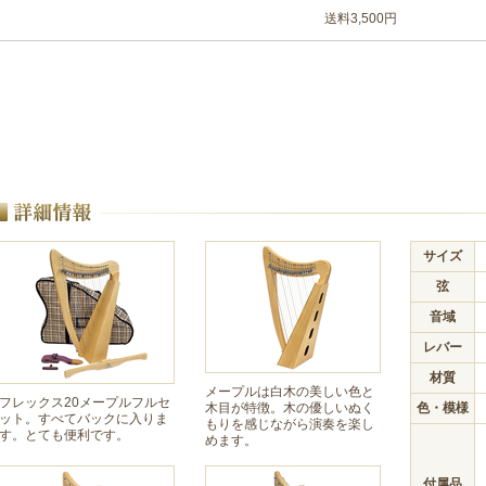
送料3,500円
サイズ
弦
音域
レバー
材質
メープルは白木の美しい色と
フレックス20メープルフルセ
木目が特徴。木の優しいぬく
色・模様
ット。すべてバックに入りま
もりを感じながら演奏を楽し
す。とても便利です。
めます。
付属品