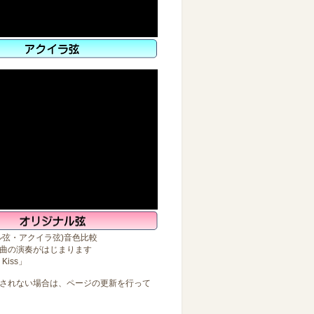
ル弦・アクイラ弦)音色比較
曲の演奏がはじまります
 Kiss」
されない場合は、ページの更新を行って