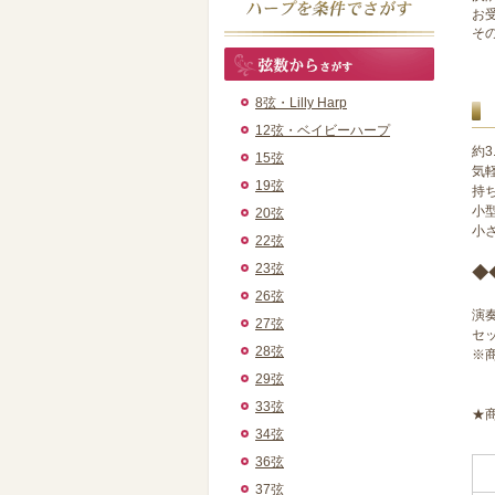
お
そ
8弦・Lilly Harp
12弦・ベイビーハープ
約
15弦
気
19弦
持
小
20弦
小
22弦
23弦
◆
26弦
演
27弦
セッ
28弦
※
29弦
33弦
★
34弦
36弦
37弦