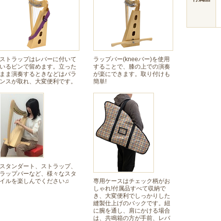
ストラップはレバーに付いて
ラップバー(kneeバー)を使用
いるピンで留めます。立った
することで、膝の上での演奏
まま演奏するときなどはバラ
が楽にできます。取り付けも
ンスが取れ、大変便利です。
簡単!
スタンダート、ストラップ、
ラップバーなど、様々なスタ
イルを楽しんでください♫
専用ケースはチェック柄がお
しゃれ!付属品すべて収納で
き、大変便利でしっかりした
縫製仕上げのバックです。紐
に腕を通し、肩にかける場合
は、共鳴箱の方が手前、レバ