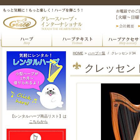
HOME
>
ハープ一覧
/
クレッセンド34
クレッセンド
【レンタルハープ商品リスト】は
こちらから