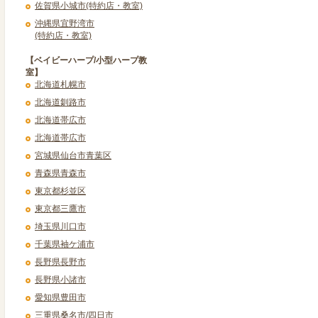
佐賀県小城市(特約店・教室)
沖縄県宜野湾市
(特約店・教室)
【ベイビーハープ/小型ハープ教
室】
北海道札幌市
北海道釧路市
北海道帯広市
北海道帯広市
宮城県仙台市青葉区
青森県青森市
東京都杉並区
東京都三鷹市
埼玉県川口市
千葉県袖ケ浦市
長野県長野市
長野県小諸市
愛知県豊田市
三重県桑名市/四日市