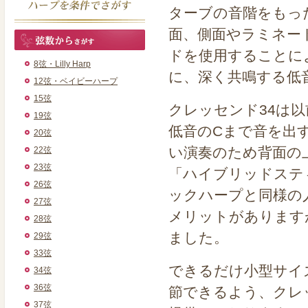
ターブの音階をもっ
面、側面やラミネー
ドを使用することに
8弦・Lilly Harp
に、深く共鳴する低
12弦・ベイビーハープ
15弦
クレッセンド34は
19弦
低音のCまで音を出
20弦
い演奏のため背面の
22弦
23弦
「ハイブリッドステ
26弦
ックハープと同様の
27弦
メリットがあります
28弦
ました。
29弦
33弦
できるだけ小型サイ
34弦
36弦
節できるよう、クレ
37弦