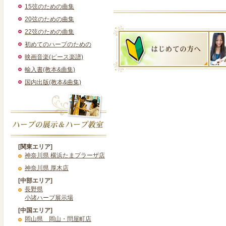
15弦のための曲集
20弦のための曲集
22弦のための曲集
初めてのハープのための
映画音楽(ピース楽譜)
輸入書(教本&曲集)
国内出版(教本&曲集)
[関東エリア]
神奈川県 横浜たまプラーザ店
神奈川県 厚木店
[中部エリア]
長野県
小諸ハープ展示場
[中国エリア]
岡山県 岡山・問屋町店