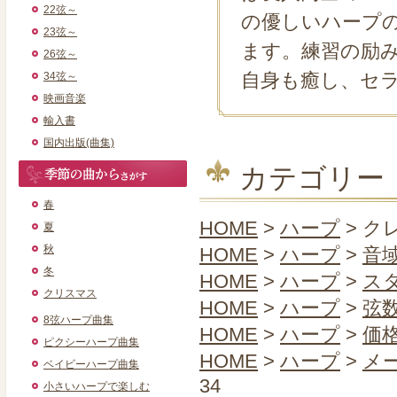
22弦～
の優しいハープ
23弦～
ます。練習の励
26弦～
自身も癒し、セ
34弦～
映画音楽
輸入書
国内出版(曲集)
カテゴリー
春
HOME
>
ハープ
> ク
夏
秋
HOME
>
ハープ
>
音
冬
HOME
>
ハープ
>
ス
クリスマス
HOME
>
ハープ
>
弦
8弦ハープ曲集
HOME
>
ハープ
>
価
ピクシーハープ曲集
HOME
>
ハープ
>
メー
ベイビーハープ曲集
34
小さいハープで楽しむ