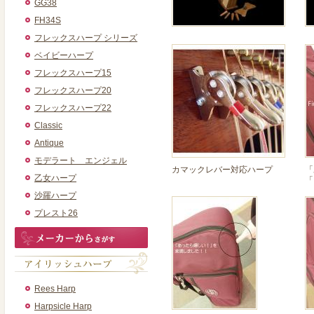
GG38
FH34S
フレックスハープ シリーズ
ベイビーハープ
フレックスハープ15
フレックスハープ20
フレックスハープ22
Classic
Antique
モデラート エンジェル
カマックレバー対応ハープ
「
乙女ハープ
「
沙羅ハープ
プレスト26
Rees Harp
Harpsicle Harp