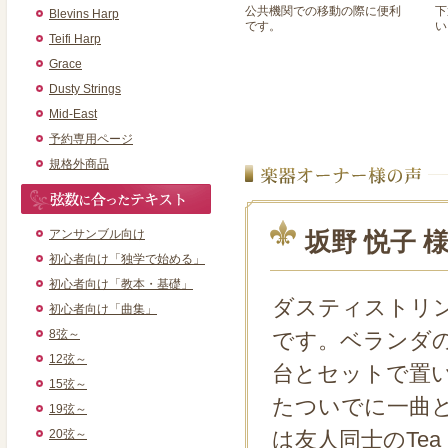
公共機関での移動の際に便利
下
Blevins Harp
です。
い
Teifi Harp
Grace
Dusty Strings
Mid-East
予約専用ページ
規格外商品
アンサンブル向け
坂野 悦子 
初心者向け「独学で始める」
初心者向け「教本・基礎」
ダスティストリ
初心者向け「曲集」
8弦～
です。ベランダ
12弦～
台とセットで置
15弦～
たついでに一曲
19弦～
20弦～
は友人同士のTea