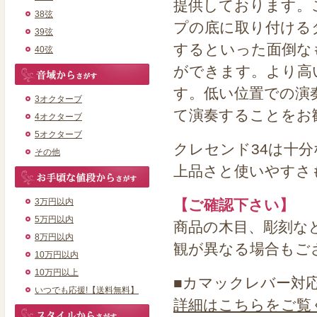
提供しております。こ
38弦
プの底に取り付ける
39弦
するといった面倒な
40弦
ができます。より高
す。低い位置での演
3オクターブ
て演奏することをお
4オクターブ
5オクターブ
クレセンド34は十
その他
上品さと使いやすさ
3万円以内
【ご確認下さい】
5万円以内
商品の木目、彫刻な
8万円以内
観が異なる場合もご
10万円以内
10万円以上
■カマックレバー対
いつでも応援!【送料無料】
詳細はこちらをご覧