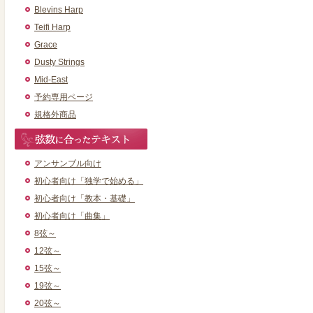
Blevins Harp
Teifi Harp
Grace
Dusty Strings
Mid-East
予約専用ページ
規格外商品
アンサンブル向け
初心者向け「独学で始める」
初心者向け「教本・基礎」
初心者向け「曲集」
8弦～
12弦～
15弦～
19弦～
20弦～