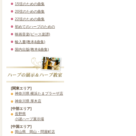
15弦のための曲集
20弦のための曲集
22弦のための曲集
初めてのハープのための
映画音楽(ピース楽譜)
輸入書(教本&曲集)
国内出版(教本&曲集)
[関東エリア]
神奈川県 横浜たまプラーザ店
神奈川県 厚木店
[中部エリア]
長野県
小諸ハープ展示場
[中国エリア]
岡山県 岡山・問屋町店