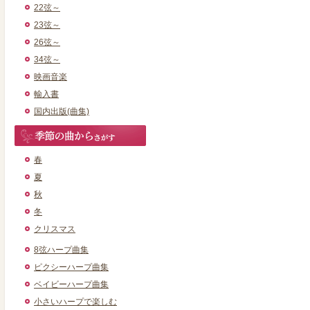
22弦～
23弦～
26弦～
34弦～
映画音楽
輸入書
国内出版(曲集)
春
夏
秋
冬
クリスマス
8弦ハープ曲集
ピクシーハープ曲集
ベイビーハープ曲集
小さいハープで楽しむ