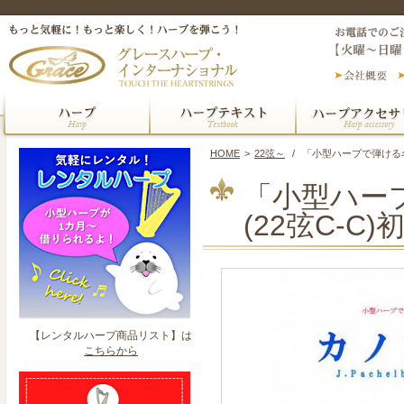
HOME
>
22弦～
/
「小型ハープで弾ける名
「小型ハー
(22弦C-C
【レンタルハープ商品リスト】は
こちらから