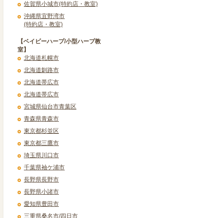
佐賀県小城市(特約店・教室)
沖縄県宜野湾市
(特約店・教室)
【ベイビーハープ/小型ハープ教
室】
北海道札幌市
北海道釧路市
北海道帯広市
北海道帯広市
宮城県仙台市青葉区
青森県青森市
東京都杉並区
東京都三鷹市
埼玉県川口市
千葉県袖ケ浦市
長野県長野市
長野県小諸市
愛知県豊田市
三重県桑名市/四日市