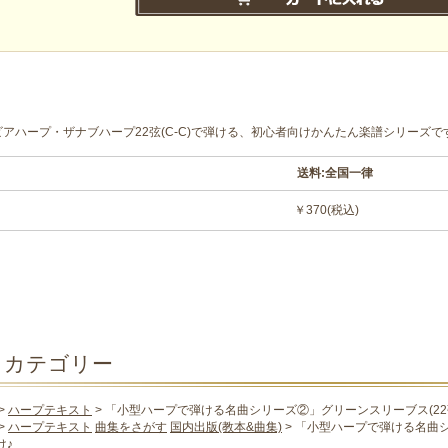
ビアハープ・ザナブハープ22弦(C-C)で弾ける、初心者向けかんたん楽譜シリーズで
送料:全国一律
￥370(税込)
カテゴリー
>
ハープテキスト
> 「小型ハープで弾ける名曲シリーズ②」グリーンスリーブス(22弦
>
ハープテキスト
曲集をさがす
国内出版(教本&曲集)
> 「小型ハープで弾ける名曲シ
け♪