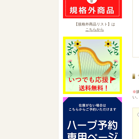
【規格外商品リスト】は
こちらから
※
い