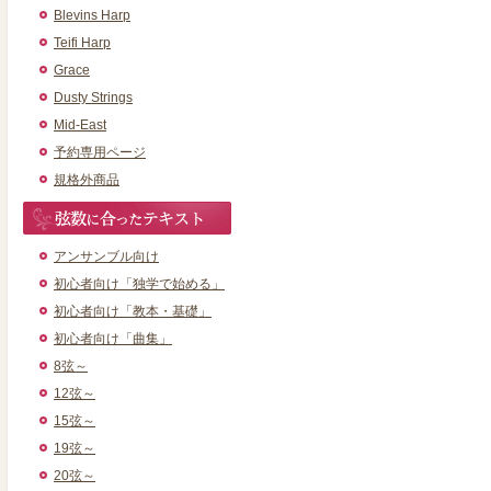
Blevins Harp
Teifi Harp
Grace
Dusty Strings
Mid-East
予約専用ページ
規格外商品
アンサンブル向け
初心者向け「独学で始める」
初心者向け「教本・基礎」
初心者向け「曲集」
8弦～
12弦～
15弦～
19弦～
20弦～