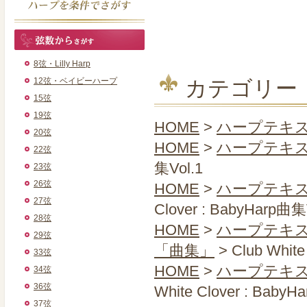
8弦・Lilly Harp
12弦・ベイビーハープ
カテゴリー
15弦
19弦
HOME
>
ハープテキ
20弦
HOME
>
ハープテキ
22弦
集Vol.1
23弦
26弦
HOME
>
ハープテキ
27弦
Clover : BabyHarp曲集
28弦
HOME
>
ハープテキ
29弦
「曲集」
> Club White
33弦
HOME
>
ハープテキ
34弦
36弦
White Clover : BabyH
37弦