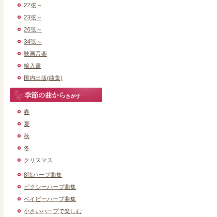
22弦～
23弦～
26弦～
34弦～
映画音楽
輸入書
国内出版(曲集)
春
夏
秋
冬
クリスマス
8弦ハープ曲集
ピクシーハープ曲集
ベイビーハープ曲集
小さいハープで楽しむ