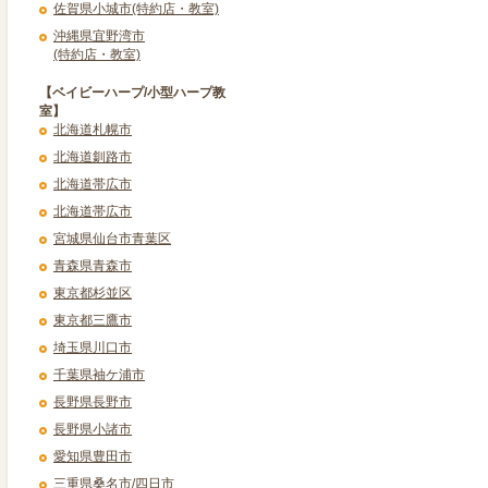
佐賀県小城市(特約店・教室)
沖縄県宜野湾市
(特約店・教室)
【ベイビーハープ/小型ハープ教
室】
北海道札幌市
北海道釧路市
北海道帯広市
北海道帯広市
宮城県仙台市青葉区
青森県青森市
東京都杉並区
東京都三鷹市
埼玉県川口市
千葉県袖ケ浦市
長野県長野市
長野県小諸市
愛知県豊田市
三重県桑名市/四日市