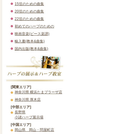
15弦のための曲集
20弦のための曲集
22弦のための曲集
初めてのハープのための
映画音楽(ピース楽譜)
輸入書(教本&曲集)
国内出版(教本&曲集)
[関東エリア]
神奈川県 横浜たまプラーザ店
神奈川県 厚木店
[中部エリア]
長野県
小諸ハープ展示場
[中国エリア]
岡山県 岡山・問屋町店