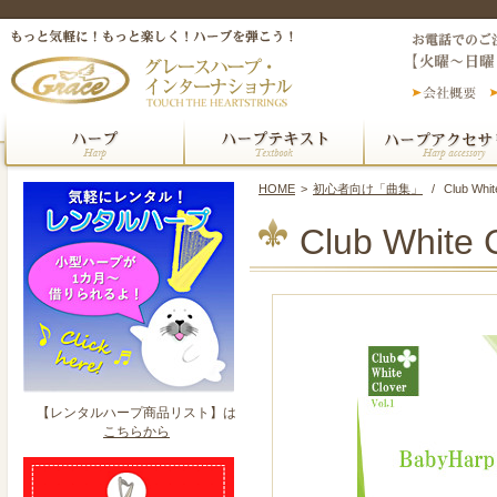
HOME
>
初心者向け「曲集」
/
Club Whi
Club White 
【レンタルハープ商品リスト】は
こちらから