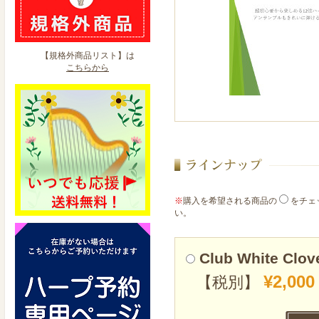
【規格外商品リスト】は
こちらから
※
購入を希望される商品の
をチェ
い。
Club White Clo
¥2,000
【税別】