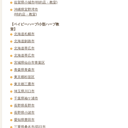
佐賀県小城市(特約店・教室)
沖縄県宜野湾市
(特約店・教室)
【ベイビーハープ/小型ハープ教
室】
北海道札幌市
北海道釧路市
北海道帯広市
北海道帯広市
宮城県仙台市青葉区
青森県青森市
東京都杉並区
東京都三鷹市
埼玉県川口市
千葉県袖ケ浦市
長野県長野市
長野県小諸市
愛知県豊田市
三重県桑名市/四日市