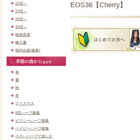
EOS36【Cherry】
22弦～
23弦～
26弦～
34弦～
映画音楽
輸入書
国内出版(曲集)
春
夏
秋
冬
クリスマス
8弦ハープ曲集
ピクシーハープ曲集
ベイビーハープ曲集
小さいハープで楽しむ