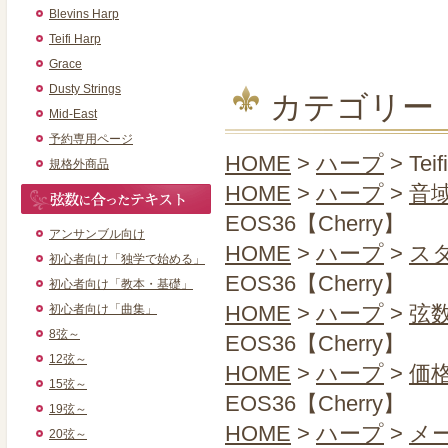
Blevins Harp
Teifi Harp
Grace
Dusty Strings
カテゴリー
Mid-East
予約専用ページ
HOME
>
ハープ
> Tei
規格外商品
HOME
>
ハープ
>
音
EOS36【Cherry】
アンサンブル向け
HOME
>
ハープ
>
ス
初心者向け「独学で始める」
EOS36【Cherry】
初心者向け「教本・基礎」
HOME
>
ハープ
>
弦
初心者向け「曲集」
8弦～
EOS36【Cherry】
12弦～
HOME
>
ハープ
>
価
15弦～
EOS36【Cherry】
19弦～
HOME
>
ハープ
>
メー
20弦～