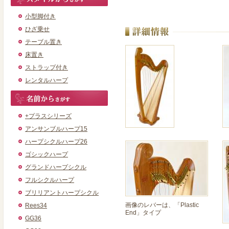
小型脚付き
ひざ乗せ
テーブル置き
床置き
ストラップ付き
レンタルハープ
+プラスシリーズ
アンサンブルハープ15
ハープシクルハープ26
ゴシックハープ
グランドハープシクル
フルシクルハープ
ブリリアントハープシクル
画像のレバーは、「Plastic
Rees34
End」タイプ
GG36