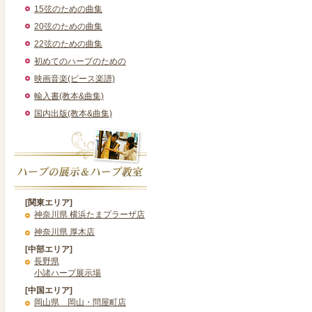
15弦のための曲集
20弦のための曲集
22弦のための曲集
初めてのハープのための
映画音楽(ピース楽譜)
輸入書(教本&曲集)
国内出版(教本&曲集)
[関東エリア]
神奈川県 横浜たまプラーザ店
神奈川県 厚木店
[中部エリア]
長野県
小諸ハープ展示場
[中国エリア]
岡山県 岡山・問屋町店