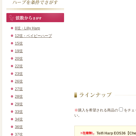
8弦・Lilly Harp
12弦・ベイビーハープ
15弦
19弦
20弦
22弦
23弦
26弦
27弦
28弦
29弦
※
購入を希望される商品の
をチェ
33弦
い。
34弦
36弦
Teifi Harp EOS36
37弦