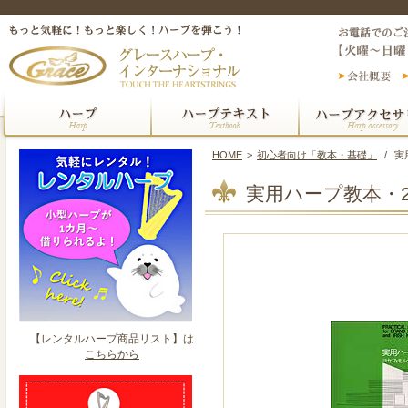
HOME
>
初心者向け「教本・基礎」
/
実
実用ハープ教本・
【レンタルハープ商品リスト】は
こちらから