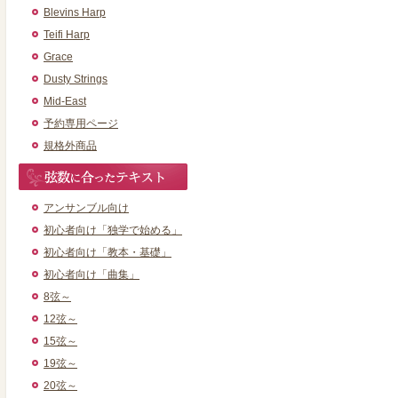
Blevins Harp
Teifi Harp
Grace
Dusty Strings
Mid-East
予約専用ページ
規格外商品
アンサンブル向け
初心者向け「独学で始める」
初心者向け「教本・基礎」
初心者向け「曲集」
8弦～
12弦～
15弦～
19弦～
20弦～