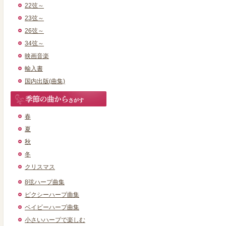
22弦～
23弦～
26弦～
34弦～
映画音楽
輸入書
国内出版(曲集)
春
夏
秋
冬
クリスマス
8弦ハープ曲集
ピクシーハープ曲集
ベイビーハープ曲集
小さいハープで楽しむ