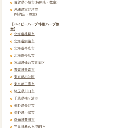
佐賀県小城市(特約店・教室)
沖縄県宜野湾市
(特約店・教室)
【ベイビーハープ/小型ハープ教
室】
北海道札幌市
北海道釧路市
北海道帯広市
北海道帯広市
宮城県仙台市青葉区
青森県青森市
東京都杉並区
東京都三鷹市
埼玉県川口市
千葉県袖ケ浦市
長野県長野市
長野県小諸市
愛知県豊田市
三重県桑名市/四日市