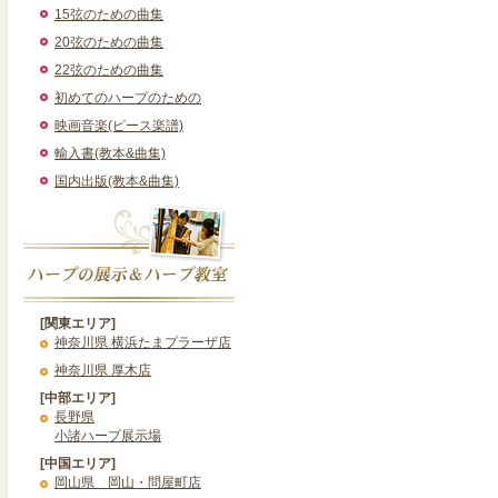
15弦のための曲集
20弦のための曲集
22弦のための曲集
初めてのハープのための
映画音楽(ピース楽譜)
輸入書(教本&曲集)
国内出版(教本&曲集)
[関東エリア]
神奈川県 横浜たまプラーザ店
神奈川県 厚木店
[中部エリア]
長野県
小諸ハープ展示場
[中国エリア]
岡山県 岡山・問屋町店