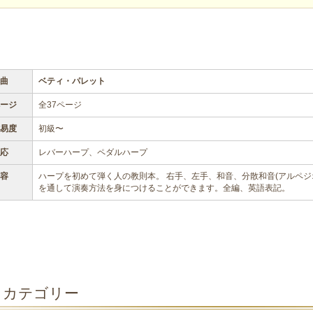
曲
ベティ・パレット
ージ
全37ページ
易度
初級〜
応
レバーハープ、ペダルハープ
容
ハープを初めて弾く人の教則本。 右手、左手、和音、分散和音(アルペジ
を通して演奏方法を身につけることができます。全編、英語表記。
カテゴリー