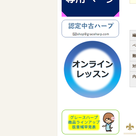
編
ペ
難
対
内