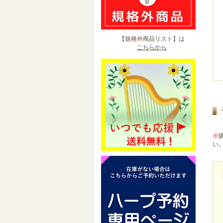
【規格外商品リスト】は
こちらから
※
い