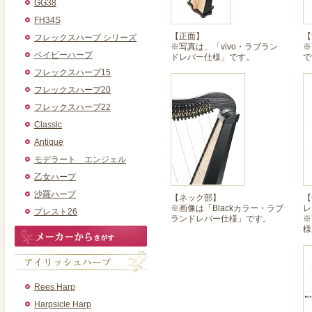
GG38
FH34S
【正面】
【
フレックスハープ シリーズ
※写真は、「vivo・ラブラン
※
ベイビーハープ
ドレバー仕様」です。
で
フレックスハープ15
フレックスハープ20
フレックスハープ22
Classic
Antique
モデラート エンジェル
乙女ハープ
沙羅ハープ
【ネック部】
【
※画像は「Blackカラー・ラブ
レ
プレスト26
ランドレバー仕様」です。
※
様
Rees Harp
Harpsicle Harp