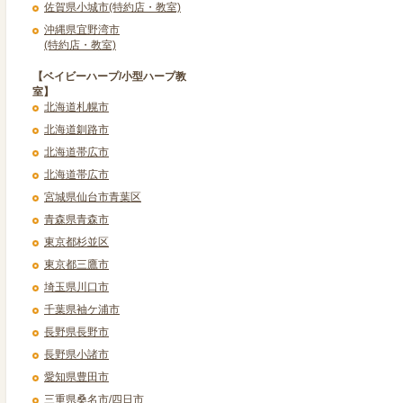
佐賀県小城市(特約店・教室)
沖縄県宜野湾市
(特約店・教室)
【ベイビーハープ/小型ハープ教
室】
北海道札幌市
北海道釧路市
北海道帯広市
北海道帯広市
宮城県仙台市青葉区
青森県青森市
東京都杉並区
東京都三鷹市
埼玉県川口市
千葉県袖ケ浦市
長野県長野市
長野県小諸市
愛知県豊田市
三重県桑名市/四日市