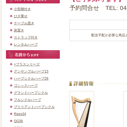
予約問合せ TEL: 045-50
小型脚付き
ひざ乗せ
テーブル置き
床置き
配送手配が必要な商品
ストラップ付き
レンタルハープ
+プラスシリーズ
アンサンブルハープ15
ハープシクルハープ26
ゴシックハープ
グランドハープシクル
フルシクルハープ
ブリリアントハープシクル
Rees34
GG36