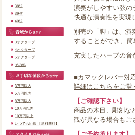
38弦
演奏がしやすい弦の
39弦
快適な演奏性を実現
40弦
別売の「脚」は、演
することができ、簡
3オクターブ
4オクターブ
充実したハープの音
5オクターブ
その他
■カマックレバー対
詳細はこちらをご覧
3万円以内
5万円以内
【ご確認下さい】
8万円以内
10万円以内
商品の木目、彫刻な
10万円以上
観が異なる場合もご
いつでも応援!【送料無料】
【ご予約承ります】