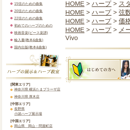
HOME
>
ハープ
>
ス
15弦のための曲集
HOME
>
ハープ
>
弦
20弦のための曲集
22弦のための曲集
HOME
>
ハープ
>
価
初めてのハープのための
HOME
>
ハープ
>
メー
映画音楽(ピース楽譜)
Vivo
輸入書(教本&曲集)
国内出版(教本&曲集)
[関東エリア]
神奈川県 横浜たまプラーザ店
神奈川県 厚木店
[中部エリア]
長野県
小諸ハープ展示場
[中国エリア]
岡山県 岡山・問屋町店