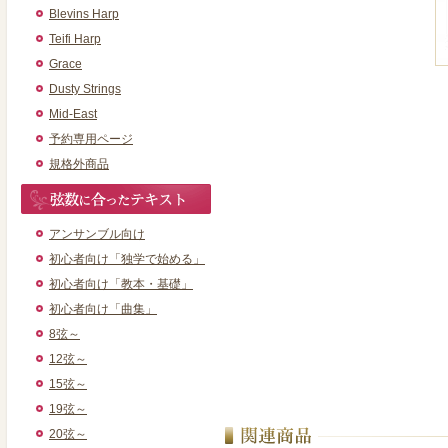
Blevins Harp
Teifi Harp
Grace
Dusty Strings
Mid-East
予約専用ページ
規格外商品
アンサンブル向け
初心者向け「独学で始める」
初心者向け「教本・基礎」
初心者向け「曲集」
8弦～
12弦～
15弦～
19弦～
20弦～