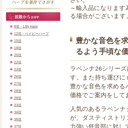
～輸入品になります
る場合がございます
8弦・Lilly Harp
12弦・ベイビーハープ
豊かな音色を
15弦
19弦
るよう手頃な
20弦
22弦
ラベンナ26シリー
23弦
す。また持ち運びに
26弦
27弦
豊かな音色を求める
28弦
価格でご案内をして
29弦
33弦
人気のあるラベンナ
34弦
が、ダスティストリ
36弦
力強い低音部に対し
37弦