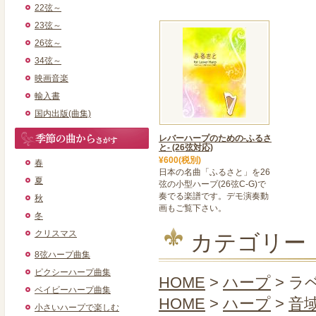
22弦～
23弦～
26弦～
34弦～
映画音楽
輸入書
国内出版(曲集)
レバーハープのための-ふるさ
と- (26弦対応)
¥600(税別)
春
日本の名曲「ふるさと」を26
夏
弦の小型ハープ(26弦C-G)で
奏でる楽譜です。デモ演奏動
秋
画もご覧下さい。
冬
クリスマス
カテゴリー
8弦ハープ曲集
ピクシーハープ曲集
HOME
>
ハープ
> ラベ
ベイビーハープ曲集
HOME
>
ハープ
>
音
小さいハープで楽しむ